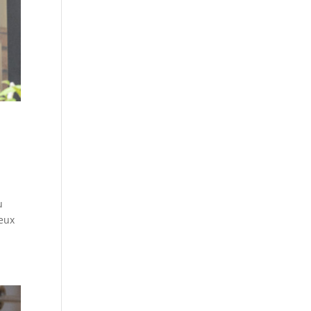
u
reux