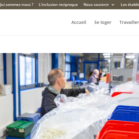
Qui sommes-nous ?
L’inclusion reciproque
Nous soutenir
Les établ
Accueil
Se loger
Travailler