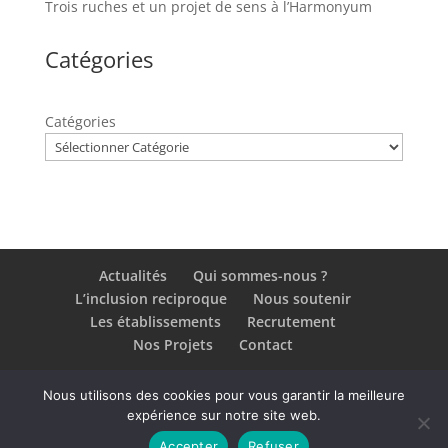
Trois ruches et un projet de sens à l’Harmonyum
Catégories
Catégories
Actualités
Qui sommes-nous ?
L’inclusion reciproque
Nous soutenir
Les établissements
Recrutement
Nos Projets
Contact
Nous utilisons des cookies pour vous garantir la meilleure
Plan du site
-
Mentions légales
-
Politique de
expérience sur notre site web.
confidentialité
| Ce site a été réalisé par
Azimuts
Accepter
Refuser